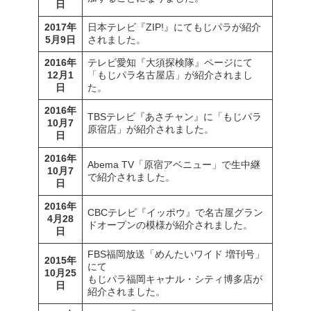
日
2017年
日本テレビ『ZIP!』にてもじパラが紹介
5月9日
されました。
2016年
テレビ愛知『大須探検隊』ページにて
12月1
「もじパラ名古屋店」が紹介されまし
日
た。
2016年
TBSテレビ『あさチャン』に「もじパラ
10月7
原宿店」が紹介されました。
日
2016年
Abema TV「原宿アベニュー」で生中継
10月7
で紹介されました。
日
2016年
CBCテレビ『イッポウ』で名古屋グラン
4月28
ドオープンの模様が紹介されました。
日
FBS福岡放送「めんたいワイド 増刊号」
2015年
にて
10月25
もじパラ福岡キャナル・シティ博多店が
日
紹介されました。