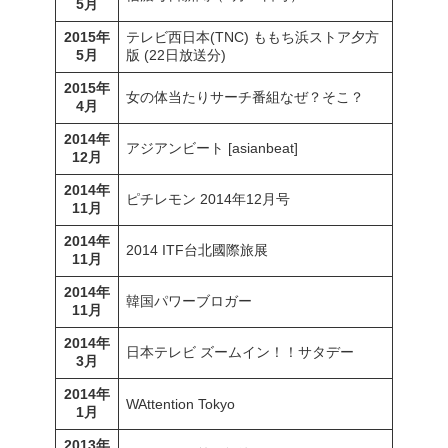
5月
2015年
テレビ西日本(TNC) ももち浜ストア夕方
5月
版 (22日放送分)
2015年
女の体当たりサーチ番組なぜ？そこ？
4月
2014年
アジアンビート [asianbeat]
12月
2014年
ピチレモン 2014年12月号
11月
2014年
2014 ITF台北國際旅展
11月
2014年
韓国パワーブロガー
11月
2014年
日本テレビ ズームイン！！サタデー
3月
2014年
WAttention Tokyo
1月
2013年