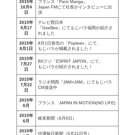
2015年
フランス『Paris Manga』
10月4
Japan FMにて社長がインタビューに出
日
演
2015年
テレビ西日本
9月17
『GeeBee』にてもじパラ福岡が紹介さ
日
れました
2015年
8月1日発売の「Popteen」にて、
8月1日
もじパラが掲載されました！
2015年
BSフジ「ESPRIT JAPON」にて、
7月27
もじパラが紹介されました！
日
2015年
ラジオ関西『JAM×JAM』にてもじパラ
7月22
CM放送中
日
2015年
フランス JAPAN IN MOTION(NO LIFE)
6月
2015年
岐阜新聞（6月6日）
6月
2015年
信濃毎日新聞（5月21日号）