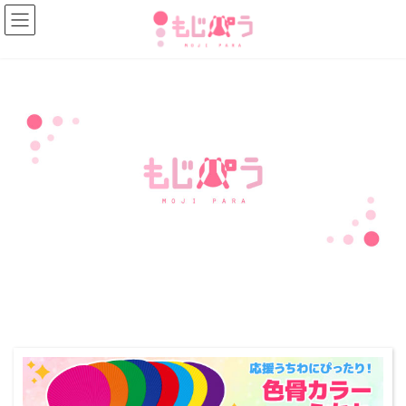
コ
ナ
ン
ビ
テ
ゲ
ン
ー
ツ
シ
へ
ョ
ス
ン
キ
に
ッ
移
プ
動