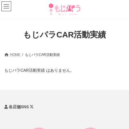
コ
ナ
ン
ビ
テ
ゲ
ン
ー
ツ
シ
へ
ョ
もじパラCAR活動実績
ス
ン
キ
に
ッ
移
プ
動
HOME
もじパラCAR活動実績
もじパラCAR活動実績 はありません。
各店舗SNS