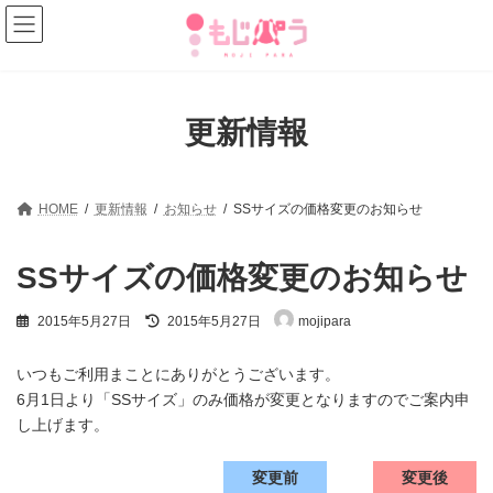
コ
ナ
ン
ビ
テ
ゲ
ン
ー
ツ
シ
へ
ョ
更新情報
ス
ン
キ
に
ッ
移
プ
動
HOME
更新情報
お知らせ
SSサイズの価格変更のお知らせ
SSサイズの価格変更のお知らせ
最
2015年5月27日
2015年5月27日
mojipara
終
更
新
いつもご利用まことにありがとうございます。
日
6月1日より「SSサイズ」のみ価格が変更となりますのでご案内申
時
し上げます。
:
変更前
変更後