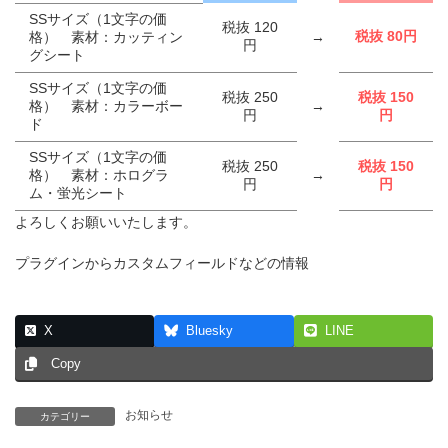
SSサイズ（1文字の価
税抜 120
税抜 80円
格） 素材：カッティン
→
円
グシート
SSサイズ（1文字の価
税抜 250
税抜 150
格） 素材：カラーボー
→
円
円
ド
SSサイズ（1文字の価
税抜 250
税抜 150
格） 素材：ホログラ
→
円
円
ム・蛍光シート
よろしくお願いいたします。
プラグインからカスタムフィールドなどの情報
X
Bluesky
LINE
Copy
お知らせ
カテゴリー
第4弾 LINEスタンプ販売開始!