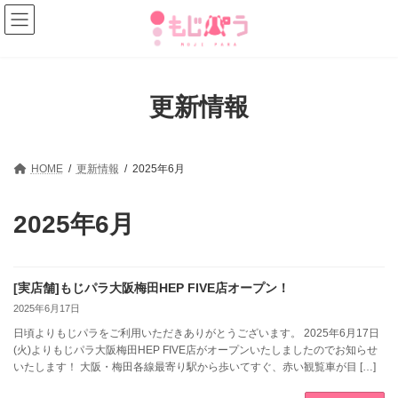
コ
ナ
ン
ビ
テ
ゲ
ン
ー
ツ
シ
へ
ョ
更新情報
ス
ン
キ
に
ッ
移
プ
動
HOME
更新情報
2025年6月
2025年6月
[実店舗]もじパラ大阪梅田HEP FIVE店オープン！
2025年6月17日
日頃よりもじパラをご利用いただきありがとうございます。 2025年6月17日
(火)よりもじパラ大阪梅田HEP FIVE店がオープンいたしましたのでお知らせ
いたします！ 大阪・梅田各線最寄り駅から歩いてすぐ、赤い観覧車が目 […]