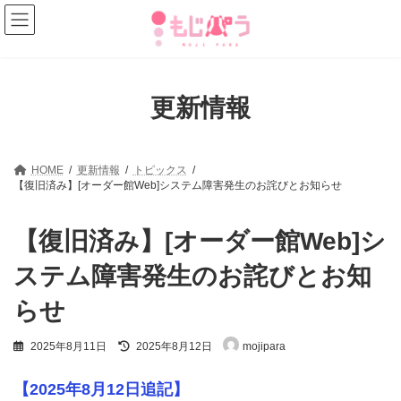
コ
ナ
ン
ビ
テ
ゲ
ン
ー
ツ
シ
へ
ョ
更新情報
ス
ン
キ
に
ッ
移
プ
動
HOME
更新情報
トピックス
【復旧済み】[オーダー館Web]システム障害発生のお詫びとお知らせ
【復旧済み】[オーダー館Web]シ
ステム障害発生のお詫びとお知
らせ
最
2025年8月11日
2025年8月12日
mojipara
終
更
新
【2025年8月12日追記】