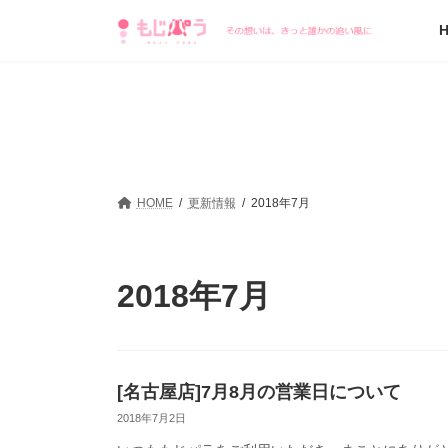
コ
ナ
ン
ビ
テ
ゲ
ン
ー
ツ
シ
へ
ョ
ス
ン
キ
に
ッ
移
プ
動
HOME
更新情報
2018年7月
2018年7月
[名古屋店]7月8月の営業日について
2018年7月2日