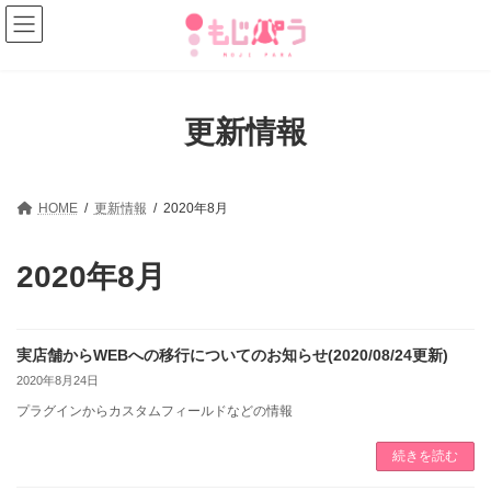
コ
ナ
ン
ビ
テ
ゲ
ン
ー
ツ
シ
へ
ョ
更新情報
ス
ン
キ
に
ッ
移
プ
動
HOME
更新情報
2020年8月
2020年8月
実店舗からWEBへの移行についてのお知らせ(2020/08/24更新)
2020年8月24日
プラグインからカスタムフィールドなどの情報
続きを読む