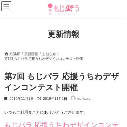
コ
ナ
ン
ビ
テ
ゲ
ン
ー
ツ
シ
へ
ョ
更新情報
ス
ン
キ
に
ッ
移
プ
動
HOME
更新情報
お知らせ
第7回 もじパラ 応援うちわデザインコンテスト開催
第7回 もじパラ 応援うちわデザ
インコンテスト開催
最
2019年11月1日
2019年11月1日
mojipara
終
更
新
いつもご利用まことにありがとうございます。
日
時
もじパラ 応援うちわデザインコンテ
: