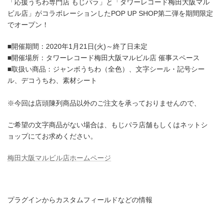
新
「応援うちわ専門店 もじパラ」と「タワーレコード梅田大阪マル
日
ビル店」がコラボレーションしたPOP UP SHOP第二弾を期間限定
時
でオープン！
:
■開催期間：2020年1月21日(火)～終了日未定
■開催場所：タワーレコード梅田大阪マルビル店 催事スペース
■取扱い商品：ジャンボうちわ（全色）、文字シール・記号シー
ル、デコうちわ、素材シート
※今回は店頭陳列商品以外のご注文を承っておりませんので、
ご希望の文字商品がない場合は、もじパラ店舗もしくはネットシ
ョップにてお求めください。
梅田大阪マルビル店ホームページ
プラグインからカスタムフィールドなどの情報