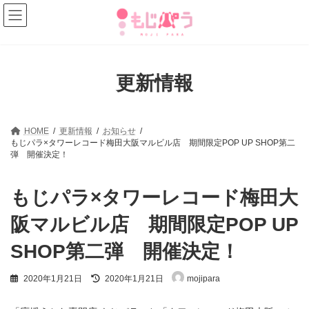
コ
ナ
ン
ビ
テ
ゲ
ン
ー
ツ
シ
へ
ョ
更新情報
ス
ン
キ
に
ッ
移
プ
動
HOME
更新情報
お知らせ
もじパラ×タワーレコード梅田大阪マルビル店 期間限定POP UP SHOP第二
弾 開催決定！
もじパラ×タワーレコード梅田大
阪マルビル店 期間限定POP UP
SHOP第二弾 開催決定！
最
2020年1月21日
2020年1月21日
mojipara
終
更