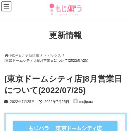
コ
ナ
ン
ビ
テ
ゲ
ン
ー
ツ
シ
へ
ョ
更新情報
ス
ン
キ
に
ッ
移
プ
動
HOME
更新情報
トピックス
[東京ドームシティ店]8月営業日について(2022/07/25)
[東京ドームシティ店]8月営業日
について(2022/07/25)
最
2022年7月25日
2022年7月25日
mojipara
終
更
新
日
時
: