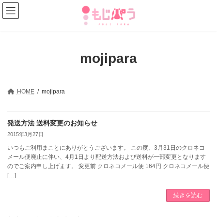
コ
ナ
ン
ビ
テ
ゲ
ン
ー
ツ
シ
へ
ョ
mojipara
ス
ン
キ
に
ッ
移
プ
動
HOME
mojipara
発送方法 送料変更のお知らせ
2015年3月27日
いつもご利用まことにありがとうございます。 この度、3月31日のクロネコ
メール便廃止に伴い、4月1日より配送方法および送料が一部変更となります
のでご案内申し上げます。 変更前 クロネコメール便 164円 クロネコメール便
[…]
続きを読む