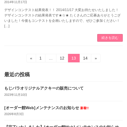
2014年11月17日
デザインコンテスト結果発表！！ 2014/11/17 大変お待たせいたしました！
デザインコンテストの結果発表です★☆★ たくさんのご応募ありがとうござ
いました！今後もコンテストを企画いたしますので、ぜひご参加ください！
[…]
続きを読む
投
固
固
固
固
«
1
…
12
13
14
»
定
定
定
定
稿
ペ
ペ
ペ
ペ
ー
ー
ー
ー
最近の投稿
ナ
ジ
ジ
ジ
ジ
ビ
もじパラオリジナルアクキーの販売について
2023年11月10日
ゲ
ー
[オーダー館Web]メンテナンスのお知らせ
新着!!
シ
2026年8月3日
ョ